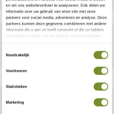
en om ons websiteverkeer te analyseren. Ook delen we
informatie over uw gebruik van onze site met onze
Productspecificaties
partners voor social media, adverteren en analyse. Deze
partners kunnen deze gegevens combineren met andere
informatie die u aan ze heeft verstrekt of die ze hebben
Dakgootset, kunststof, 65 mm,
verzameld op basis van uw gebruik van hun services.
blokhut Riina
Toestemmingsselectie
Noodzakelijk
Artikelnummer:
K065632
Voorkeuren
€ 421,95
Consumentenadviesprijs
Statistieken
Marketing
Tuindeco dealer? Log in voor je eigen prijzen.