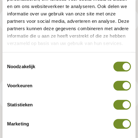
en om ons websiteverkeer te analyseren. Ook delen we
informatie over uw gebruik van onze site met onze
Productspecificaties
partners voor social media, adverteren en analyse. Deze
partners kunnen deze gegevens combineren met andere
informatie die u aan ze heeft verstrekt of die ze hebben
Dakgootset, kunststof, 100 mm,
verzameld op basis van uw gebruik van hun services.
blokhutprieel Mitch
Toestemmingsselectie
Noodzakelijk
Artikelnummer:
K065579
Voorkeuren
€ 709,95
Consumentenadviesprijs
Statistieken
Marketing
Tuindeco dealer? Log in voor je eigen prijzen.