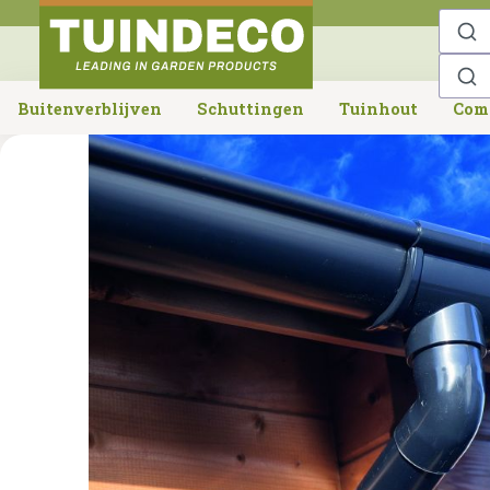
o search
Skip to main navigation
Buitenverblijven
Schuttingen
Tuinhout
Com