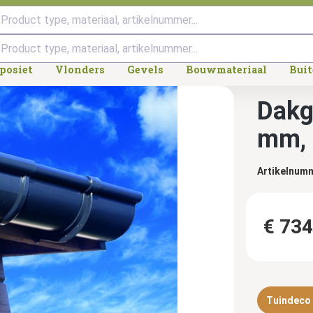
Product type, materiaal, artikelnummer...
posiet
Vlonders
Gevels
Bouwmateriaal
Bui
Dakg
mm, 
Artikelnum
€ 734
Tuindeco d