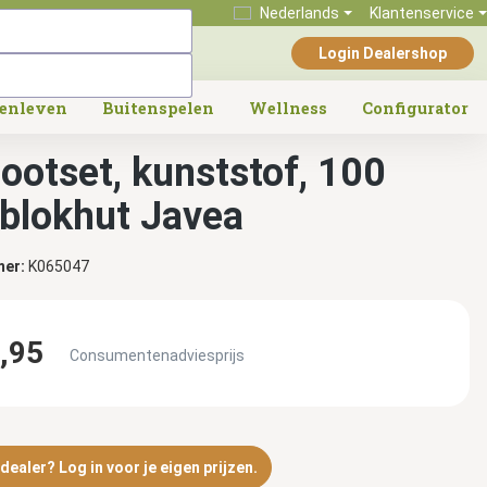
Nederlands
Klantenservice
Login Dealershop
tenleven
Buitenspelen
Wellness
Configurator
ootset, kunststof, 100
blokhut Javea
mer:
K065047
,95
Consumentenadviesprijs
ealer? Log in voor je eigen prijzen.