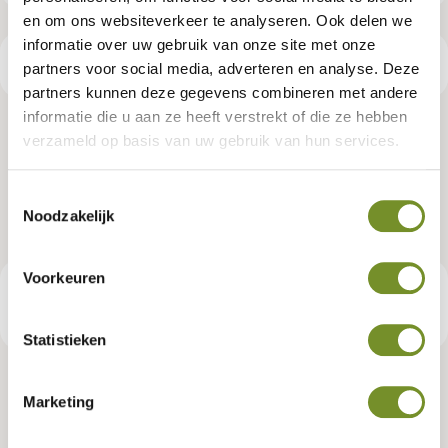
en om ons websiteverkeer te analyseren. Ook delen we
informatie over uw gebruik van onze site met onze
Productspecificaties
partners voor social media, adverteren en analyse. Deze
partners kunnen deze gegevens combineren met andere
informatie die u aan ze heeft verstrekt of die ze hebben
Dakgootset, kunststof, 100 mm,
verzameld op basis van uw gebruik van hun services.
DHZ kapschuur Obdam
Toestemmingsselectie
Noodzakelijk
Artikelnummer:
K065272
Voorkeuren
€ 649,95
Consumentenadviesprijs
Statistieken
Marketing
Tuindeco dealer? Log in voor je eigen prijzen.