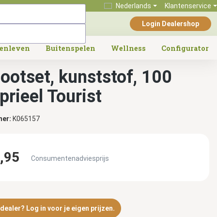
Nederlands
Klantenservice
Login Dealershop
tenleven
Buitenspelen
Wellness
Configurator
ootset, kunststof, 100
prieel Tourist
mer:
K065157
,95
Consumentenadviesprijs
ealer? Log in voor je eigen prijzen.