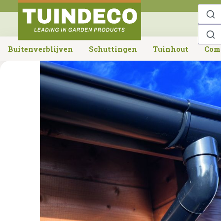
o search
Skip to main navigation
Buitenverblijven
Schuttingen
Tuinhout
Com