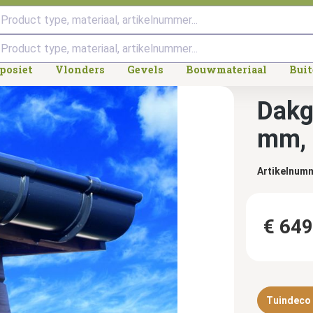
Product type, materiaal, artikelnummer...
posiet
Vlonders
Gevels
Bouwmateriaal
Bui
Dakg
mm, 
Artikelnum
€ 649
Tuindeco d