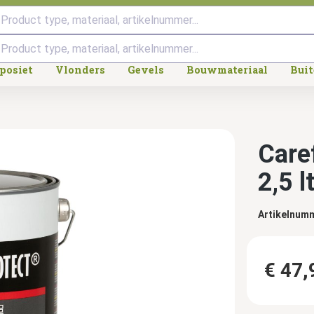
Product type, materiaal, artikelnummer...
posiet
Vlonders
Gevels
Bouwmateriaal
Bui
Care
2,5 l
Artikelnum
€ 47,