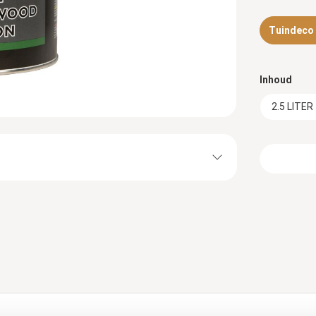
Tuindeco d
Inhoud
2.5 LITER