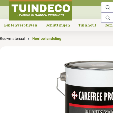
o search
Skip to main navigation
Buitenverblijven
Schuttingen
Tuinhout
Com
Bouwmateriaal
Houtbehandeling