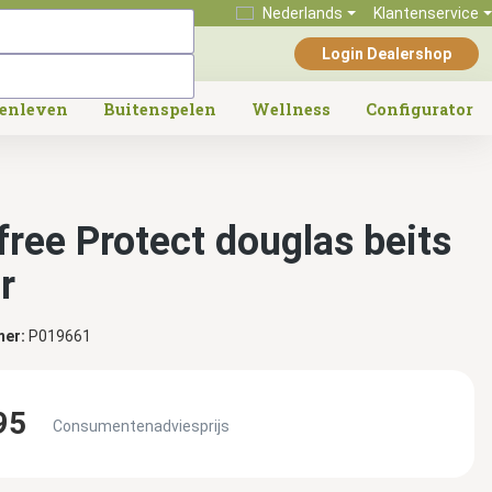
Nederlands
Klantenservice
Login Dealershop
tenleven
Buitenspelen
Wellness
Configurator
free Protect douglas beits
tr
mer:
P019661
95
Consumentenadviesprijs