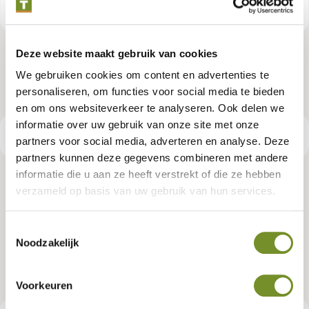
Deze website maakt gebruik van cookies
We gebruiken cookies om content en advertenties te
personaliseren, om functies voor social media te bieden
en om ons websiteverkeer te analyseren. Ook delen we
informatie over uw gebruik van onze site met onze
Productspecificaties
partners voor social media, adverteren en analyse. Deze
partners kunnen deze gegevens combineren met andere
informatie die u aan ze heeft verstrekt of die ze hebben
Blokhutaccessoires aluminium
verzameld op basis van uw gebruik van hun services.
buitenhoek daktrim 4,5 x 4,5 x 50
Toestemmingsselectie
cm incl. 1 klang
Noodzakelijk
Artikelnummer:
K064966
Voorkeuren