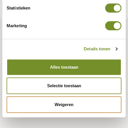
€ 12,95
Statistieken
Consumentenadviesprijs
Marketing
Tuindeco dealer? Log in voor je eigen prijzen.
Details tonen
Model
Alles toestaan
buitenhoek
Selectie toestaan
Bestellen
Weigeren