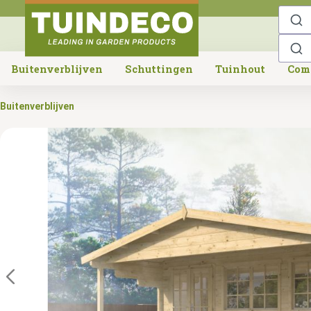
o search
Skip to main navigation
Buitenverblijven
Schuttingen
Tuinhout
Com
Buitenverblijven