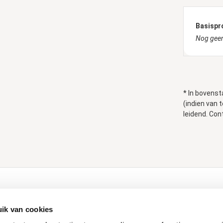
Basispr
Nog geen
* In bovenst
(indien van 
leidend. Con
ducten
Klantenservice
ik van cookies
Contact