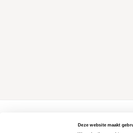
Over Tuindeco
Tuindeco pro
Deze website maakt gebru
Over Tuindeco
Configurator