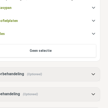
Easypan
ofielplaten
les
Geen selectie
rbehandeling
(Optioneel)
ehandeling
(Optioneel)