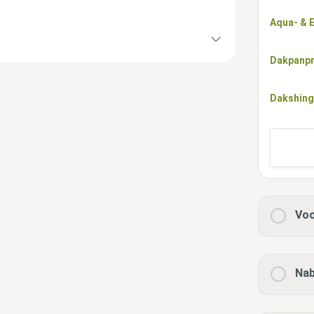
Aqua- & 
Dakpanpr
Dakshing
Voo
Nab