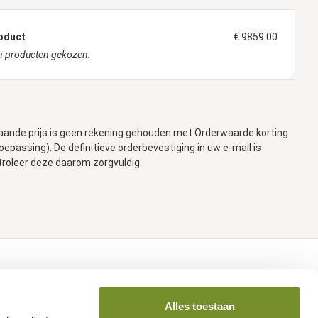
oduct
€ 9859.00
 producten gekozen.
aande prijs is geen rekening gehouden met Orderwaarde korting
toepassing). De definitieve orderbevestiging in uw e-mail is
troleer deze daarom zorgvuldig.
Volg ons op social media
Alles toestaan