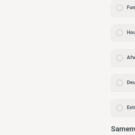
Fun
Hou
Afw
Deu
Ext
Samenv