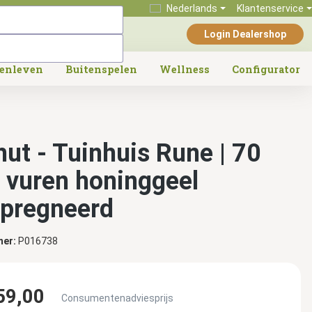
Nederlands
Klantenservice
Login Dealershop
tenleven
Buitenspelen
Wellness
Configurator
hut - Tuinhuis Rune | 70
 vuren honinggeel
pregneerd
mer:
P016738
59,00
Consumentenadviesprijs