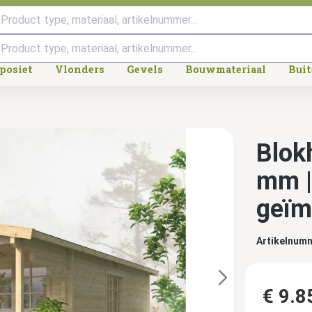
Product type, materiaal, artikelnummer...
posiet
Vlonders
Gevels
Bouwmateriaal
Bui
Blok
mm |
geïm
Artikelnum
€ 9.8