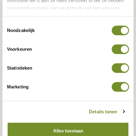
informatie die u aan ze heeft verstrekt of die ze hebben
verzameld op basis van uw gebruik van hun services.
Samenstellen
Toestemmingsselectie
Noodzakelijk
Dakbedekking
(Optioneel)
Voorkeuren
Kies de dakbedekking voor uw buitenverblijf. In de laatste
stap kunt u bij extra’s kiezen voor bitumenkit. Wij adviseren
dit mee te bestellen voor de onderste rij dakshingles,
Statistieken
nokstukken en/of aansluitingen.
Algemeen
Marketing
EPDM
Details tonen
Geen selectie
Alles toestaan