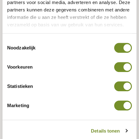
partners voor social media, adverteren en analyse. Deze
partners kunnen deze gegevens combineren met andere
Samenstellen
informatie die u aan ze heeft verstrekt of die ze hebben
verzameld op basis van uw gebruik van hun services.
Dakbedekking
(Optioneel)
Toestemmingsselectie
Noodzakelijk
Kies de dakbedekking voor uw buitenverblijf. In de laatste
stap kunt u bij extra’s kiezen voor bitumenkit. Wij adviseren
dit mee te bestellen voor de onderste rij dakshingles,
Voorkeuren
nokstukken en/of aansluitingen.
Algemeen
Statistieken
Aqua- & Easypan
Marketing
Dakpanprofielplaten
Details tonen
Dakshingles