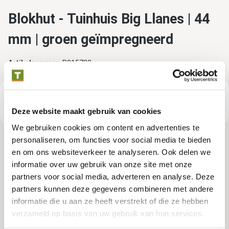
Blokhut - Tuinhuis Big Llanes | 44
mm | groen geïmpregneerd
Artikelnummer:
P015783
€ 13.119,00
Consumentenadviesprijs
Deze website maakt gebruik van cookies
We gebruiken cookies om content en advertenties te
personaliseren, om functies voor social media te bieden
en om ons websiteverkeer te analyseren. Ook delen we
Tuindeco dealer? Log in voor je eigen prijzen.
informatie over uw gebruik van onze site met onze
partners voor social media, adverteren en analyse. Deze
partners kunnen deze gegevens combineren met andere
Impregneerkleuren
informatie die u aan ze heeft verstrekt of die ze hebben
verzameld op basis van uw gebruik van hun services.