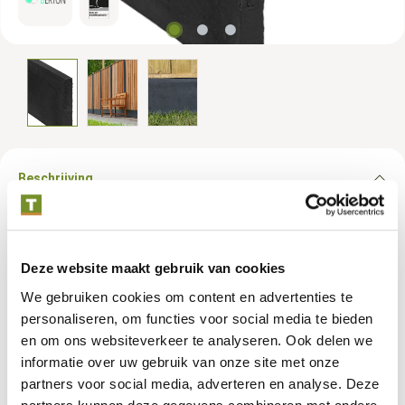
Beschrijving
Gecoat beton is voorzien van een basiscoating. Dit is een
eerste laag, omdat uit ervaring blijkt dat er tijdens het plaatsen
Deze website maakt gebruik van cookies
beschadigingen kunnen ontstaan waardoor de coating deels
verloren gaat. Daarom is het aan te raden om na plaatsing het
We gebruiken cookies om content en advertenties te
beton opnieuw te behandelen met een betoncoating voor de
personaliseren, om functies voor social media te bieden
definitieve afwerking. Dit zorgt voor een langdurige
en om ons websiteverkeer te analyseren. Ook delen we
bescherming en een nette eindafwerking. Let op dat
informatie over uw gebruik van onze site met onze
kalkuitbloei, een natuurlijk proces, helaas nooit volledig kan
partners voor social media, adverteren en analyse. Deze
worden voorkomen. Belangrijke tip: Let goed op bij het kiezen