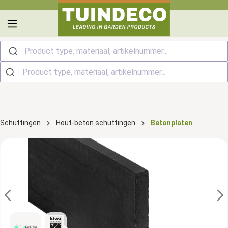
hoofdinhoud
Product type, materiaal, artikelnummer...
Schuttingen
Hout-beton schuttingen
Betonplaten