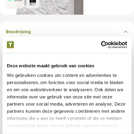
Beschrijving
Wit/grijs beton is de ideale keuze voor wie op zoek is naar
duurzame afdekkappen, betonplaten en betonpalen met een
moderne uitstraling. Dit sterke en veelzijdige materiaal
Deze website maakt gebruik van cookies
combineert tijdloze esthetiek met robuuste kwaliteit, wat
We gebruiken cookies om content en advertenties te
zorgt voor een lange levensduur en minimale
onderhoudsbehoefte. Dankzij de lichte, subtiele kleur past
personaliseren, om functies voor social media te bieden
wit/grijs beton perfect in elke buitenomgeving en biedt het een
en om ons websiteverkeer te analyseren. Ook delen we
strakke en stijlvolle afwerking. Kies voor wit/grijs beton
informatie over uw gebruik van onze site met onze
afdekkappen, platen en palen voor een combinatie van kwaliteit
partners voor social media, adverteren en analyse. Deze
en een moderne look die elk project naar een hoger niveau tilt.
partners kunnen deze gegevens combineren met andere
informatie die u aan ze heeft verstrekt of die ze hebben
verzameld op basis van uw gebruik van hun services.
Productspecificaties