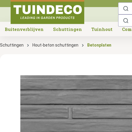
o search
Skip to main navigation
Buitenverblijven
Schuttingen
Tuinhout
Com
Schuttingen
Hout-beton schuttingen
Betonplaten