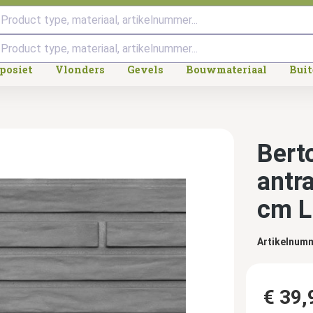
Product type, materiaal, artikelnummer...
posiet
Vlonders
Gevels
Bouwmateriaal
Bui
Bert
antr
cm L
Artikelnum
€ 39,