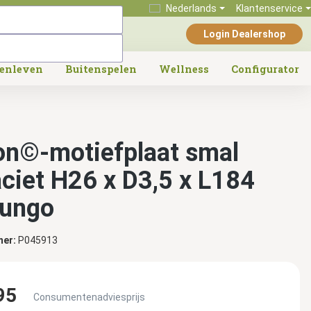
Nederlands
Klantenservice
Login Dealershop
tenleven
Buitenspelen
Wellness
Configurator
on©-motiefplaat smal
aciet H26 x D3,5 x L184
ungo
mer:
P045913
95
Consumentenadviesprijs