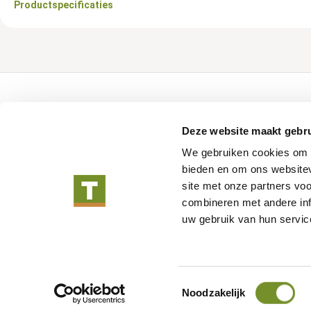
Productspecificaties
Over Tuindeco
Tuindeco pro
Deze website maakt gebru
Over Tuindeco
Configurator
We gebruiken cookies om c
Dealer worden
Catalogus
bieden en om ons websitev
Duurzaam ondernemen
Promotiemateria
site met onze partners vo
Blog
combineren met andere inf
Vacatures
uw gebruik van hun servic
Algemene
Toestemmingsselectie
Noodzakelijk