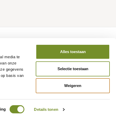
Volg ons op social media
Alles toestaan
al media te
 van onze
Selectie toestaan
deze gegevens
 op basis van
Weigeren
national B.V.
ing
Details tonen