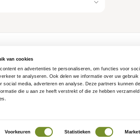
ducten
Klantenservice
ik van cookies
Contact
ontent en advertenties te personaliseren, om functies voor soci
Login Dealershop
erkeer te analyseren. Ook delen we informatie over uw gebruik
len
Service aanvraag
or social media, adverteren en analyse. Deze partners kunnen 
Maatwerk
ormatie die u aan ze heeft verstrekt of die ze hebben verzameld
es.
 voorwaarden
Cookies
Privacy verklaring
© 2025 - Tuindeco Inter
Voorkeuren
Statistieken
Market