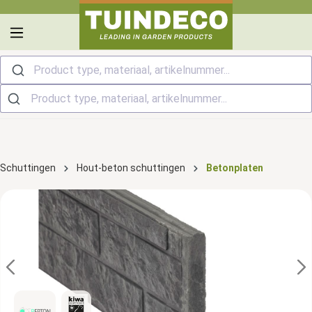
hoofdinhoud
Product type, materiaal, artikelnummer...
Schuttingen
Hout-beton schuttingen
Betonplaten