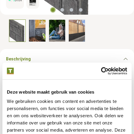
Beschrijving
Antraciet beton biedt een stijlvolle, donkere afwerking en is een
uitstekende keuze voor afdekkappen, betonplaten en
betonpalen die opvallen door hun eigentijdse uitstraling. Met
Deze website maakt gebruik van cookies
zijn robuuste en weersbestendige eigenschappen is antraciet
We gebruiken cookies om content en advertenties te
beton perfect voor toepassingen waar duurzaamheid en
personaliseren, om functies voor social media te bieden
design hand in hand gaan. De diepe antracietkleur voegt een
en om ons websiteverkeer te analyseren. Ook delen we
krachtige, moderne touch toe aan elke buitenruimte en zorgt
voor een fraaie, hoogwaardige afwerking. Kies voor antraciet
informatie over uw gebruik van onze site met onze
beton afdekkappen, platen en palen om een strak en duurzaam
partners voor social media, adverteren en analyse. Deze