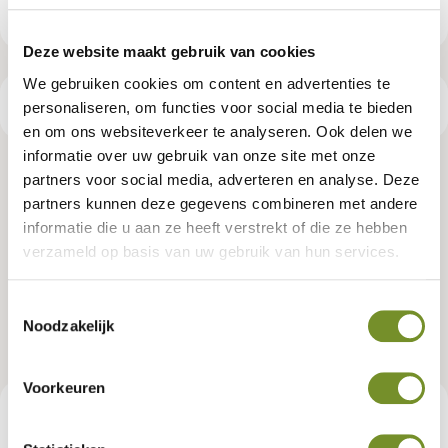
Deze website maakt gebruik van cookies
We gebruiken cookies om content en advertenties te
Productspecificaties
personaliseren, om functies voor social media te bieden
en om ons websiteverkeer te analyseren. Ook delen we
informatie over uw gebruik van onze site met onze
Bangkirai hardhout vlonderplank
partners voor social media, adverteren en analyse. Deze
partners kunnen deze gegevens combineren met andere
2,8 x 19,0 x 365 cm kunstmatig
informatie die u aan ze heeft verstrekt of die ze hebben
verzameld op basis van uw gebruik van hun services.
gedroogd, geschaafd, 1 zijde 2 V-
groeven
Toestemmingsselectie
Noodzakelijk
Artikelnummer:
P002316
Voorkeuren
€ 68,95
Consumentenadviesprijs