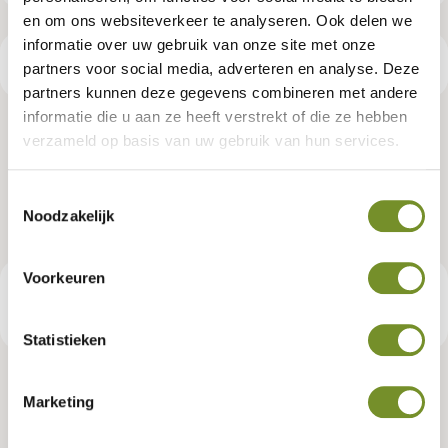
en om ons websiteverkeer te analyseren. Ook delen we
informatie over uw gebruik van onze site met onze
Productspecificaties
partners voor social media, adverteren en analyse. Deze
partners kunnen deze gegevens combineren met andere
informatie die u aan ze heeft verstrekt of die ze hebben
Aluminium daktrim zwart t.b.v.
verzameld op basis van uw gebruik van hun services.
RCW Platdak XXL uitbreiding
Toestemmingsselectie
Noodzakelijk
Artikelnummer:
K083168
Voorkeuren
€ 85,95
Consumentenadviesprijs
Statistieken
Marketing
Tuindeco dealer? Log in voor je eigen prijzen.