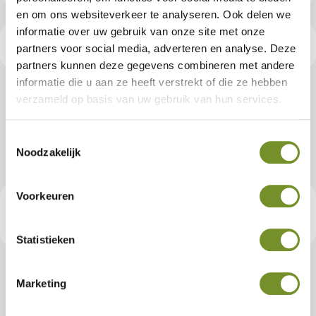
en om ons websiteverkeer te analyseren. Ook delen we
informatie over uw gebruik van onze site met onze
Productspecificaties
partners voor social media, adverteren en analyse. Deze
partners kunnen deze gegevens combineren met andere
informatie die u aan ze heeft verstrekt of die ze hebben
Aluminium daktrim zwart t.b.v.
verzameld op basis van uw gebruik van hun services.
prieel Modern Excellent rechthoek
Toestemmingsselectie
Noodzakelijk
Artikelnummer:
K083191
Voorkeuren
€ 190,95
Consumentenadviesprijs
Statistieken
Marketing
Tuindeco dealer? Log in voor je eigen prijzen.