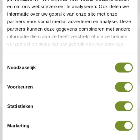
en om ons websiteverkeer te analyseren. Ook delen we
informatie over uw gebruik van onze site met onze
Productspecificaties
partners voor social media, adverteren en analyse. Deze
partners kunnen deze gegevens combineren met andere
informatie die u aan ze heeft verstrekt of die ze hebben
Aluminium daktrim zwart t.b.v.
verzameld op basis van uw gebruik van hun services.
DHZ Nijverdal
Toestemmingsselectie
Noodzakelijk
Artikelnummer:
K083184
Voorkeuren
€ 332,95
Consumentenadviesprijs
Statistieken
Marketing
Tuindeco dealer? Log in voor je eigen prijzen.