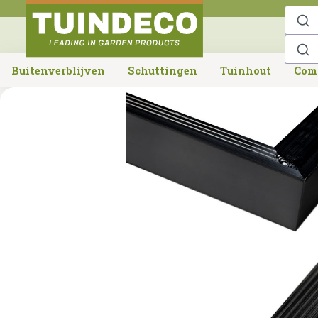
o search
Skip to main navigation
Buitenverblijven
Schuttingen
Tuinhout
Com