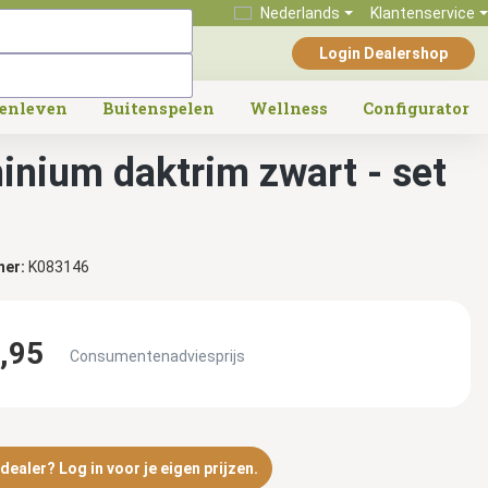
Nederlands
Klantenservice
Login Dealershop
tenleven
Buitenspelen
Wellness
Configurator
inium daktrim zwart - set
mer:
K083146
,95
Consumentenadviesprijs
ealer? Log in voor je eigen prijzen.