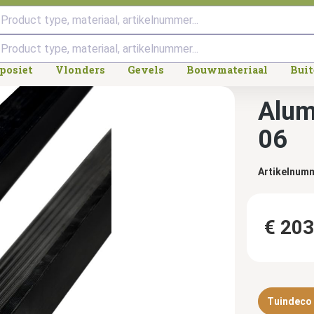
Product type, materiaal, artikelnummer...
posiet
Vlonders
Gevels
Bouwmateriaal
Bui
Alum
06
Artikelnum
€ 203
Tuindeco d