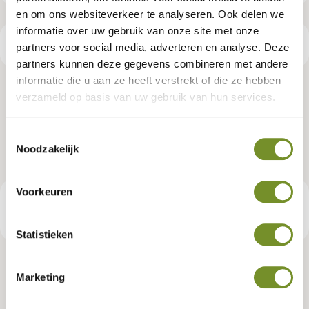
en om ons websiteverkeer te analyseren. Ook delen we
informatie over uw gebruik van onze site met onze
Productspecificaties
partners voor social media, adverteren en analyse. Deze
partners kunnen deze gegevens combineren met andere
informatie die u aan ze heeft verstrekt of die ze hebben
Aluminium daktrim set t.b.v. Oslo
verzameld op basis van uw gebruik van hun services.
L type 9-12
Toestemmingsselectie
Noodzakelijk
Artikelnummer:
K065205
Voorkeuren
€ 225,95
Consumentenadviesprijs
Statistieken
Marketing
Tuindeco dealer? Log in voor je eigen prijzen.