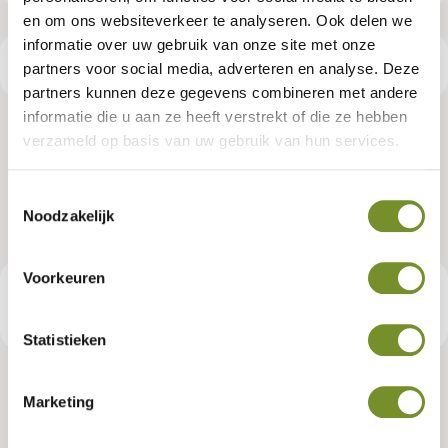
en om ons websiteverkeer te analyseren. Ook delen we
informatie over uw gebruik van onze site met onze
Productspecificaties
partners voor social media, adverteren en analyse. Deze
partners kunnen deze gegevens combineren met andere
informatie die u aan ze heeft verstrekt of die ze hebben
Aluminium daktrim set t.b.v. DHZ
verzameld op basis van uw gebruik van hun services.
Raalte
Toestemmingsselectie
Noodzakelijk
Artikelnummer:
K065262
Voorkeuren
€ 225,95
Consumentenadviesprijs
Statistieken
Marketing
Tuindeco dealer? Log in voor je eigen prijzen.