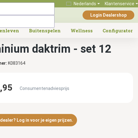
Nederlands
Klantenservice
Login Dealershop
tenleven
Buitenspelen
Wellness
Configurator
inium daktrim - set 12
mer:
K083164
,95
Consumentenadviesprijs
ealer? Log in voor je eigen prijzen.