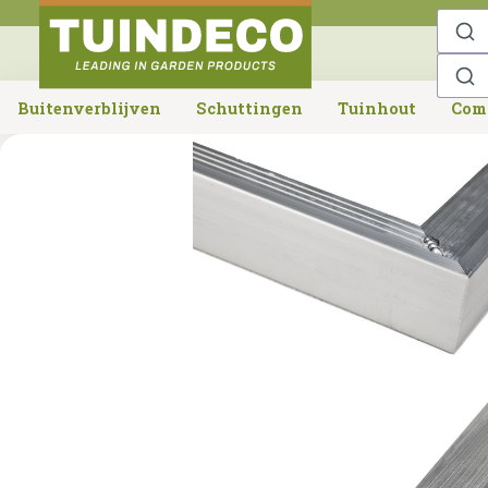
o search
Skip to main navigation
Buitenverblijven
Schuttingen
Tuinhout
Com