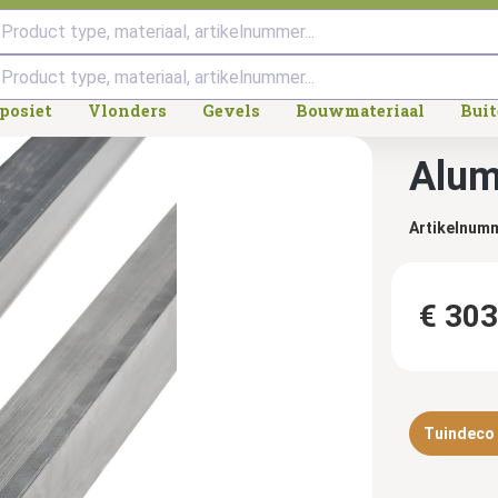
Product type, materiaal, artikelnummer...
posiet
Vlonders
Gevels
Bouwmateriaal
Bui
Alum
Artikelnum
€ 303
Tuindeco d