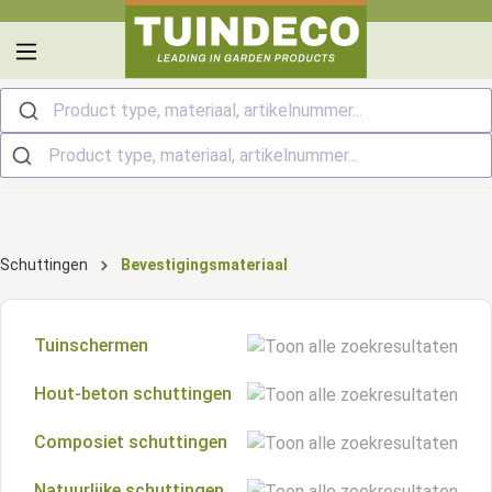
hoofdinhoud
Product type, materiaal, artikelnummer...
Schuttingen
Bevestigingsmateriaal
Tuinschermen
Hout-beton schuttingen
Grenen schutting
Composiet schuttingen
Tuinschermen
Vuren schutting
Natuurlijke schuttingen