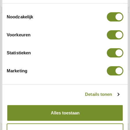
Toestemmingsselectie
Noodzakelijk
Voorkeuren
Statistieken
Marketing
Steenlijmkit 0,29 ltr
Artikelnummer:
P018823
Details tonen
Alles toestaan
Meer informatie