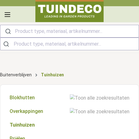
hoofdinhoud
Product type, materiaal, artikelnummer...
Buitenverblijven
Tuinhuizen
Blokhutten
Overkappingen
Zadeldak blokhutten
Tuinhuizen
Plat dak overkappingen
Kapschuur blokhutten
Priëlen