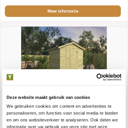
Meer informatie
Tuinhuis Boudewijn vuren groen geïmpregneerd
Deze website maakt gebruik van cookies
We gebruiken cookies om content en advertenties te
Artikelnummer:
P013030
personaliseren, om functies voor social media te bieden
en om ons websiteverkeer te analyseren. Ook delen we
Meer informatie
informatie over uw gebruik van onze site met onze