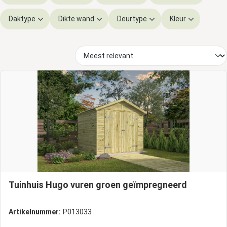
Daktype
Dikte wand
Deurtype
Kleur
Tuinhuis Hugo vuren groen geïmpregneerd
Artikelnummer:
P013033