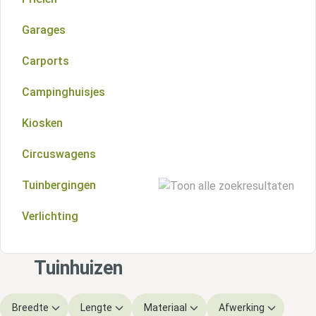
Zadeldak overkappingen
Schilddak blokhutten
Garages
Kapschuren
Wolfskap blokhutten
Carports
Veranda's
Platdak blokhutten
Campinghuisjes
Aluminium overkappingen
Meerhoekigdak blokhutten
Kiosken
Lessenaarsdak blokhutten
Circuswagens
Startersets
Tuinbergingen
Vloeren
Verlichting
Houten tuinbergingen
Metalen tuinbergingen
Tuinhuizen
Breedte
Lengte
Materiaal
Afwerking