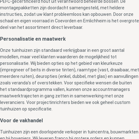
PEFC-gecertificeerd hout uit verantwoord beheerde bossen. De
montagepakketten zijn doordacht samengesteld, met heldere
instructies, zodat uw klant probleemloos kan opbouwen. Door onze
schaal en eigen voorraad in Coevorden en Emlichheim is het overgrote
deel van het assortiment direct leverbaar.
Personalisatie en maatwerk
Onze tuinhuizen zijn standaard verkrijgbaar in een groot aantal
modellen, maar veel klanten waarderen de mogelijkheid tot
personalisatie. Wij bieden opties op het gebied van kleurkeuze
(impregneer of beits in diverse tinten), raamtype (vast, draaibaar, met
meerdere ruiten), deuropties (enkel, dubbel, met glas) en aanvullingen
zoals veranda's of overstekken. Voor specifieke wensen die buiten
het standaardprogramma vallen, kunnen onze accountmanagers
maatwerktrajecten in gang zetten in samenwerking met onze
leveranciers. Voor projectinrichters bieden we ook geheel custom
tuinhuizen op specificatie.
Voor de vakhandel
Tuinhuizen zijn een doorlopende verkoper in tuincentra, bouwmarkten
en bij hoveniers. Wij leveren franco bij grotere orders en kunnen