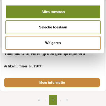
Alles toestaan
Selectie toestaan
Weigeren
Tuinhuis Olaf vuren groen geïmpregneerd
Artikelnummer:
P013031
Meer informatie
‹‹
‹
1
›
››