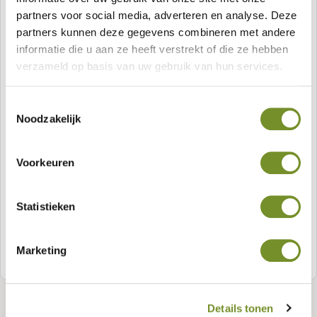
Gartenzäune
Red Class Holz-Zäune
partners voor social media, adverteren en analyse. Deze
Betonplatten
partners kunnen deze gegevens combineren met andere
Natürliche
Stapelbretter
Douglasien-Zäune
informatie die u aan ze heeft verstrekt of die ze hebben
Zäune
Betonpfähle
verzameld op basis van uw gebruik van hun services.
Aluminiumpfähle
Schwarze Zäune
Zaunelemente
Reetmatten
Betonpfähle mit Schlitz
Betonpfähle
Hartholz-Zäune
Toestemmingsselectie
Schafzäune
Weiden- und Heidematten
Noodzakelijk
Betonabdeckungen/-kappen
Abdeckkappen
Rollenzäune
Holzgartenzäune
Gabionen
Voorkeuren
Spaliergitter
Gartentore
Metallgitterzäune
Statistieken
Gartentüren
Abdeckkappen
Befestigungsmaterial
Holzgartentüren
Marketing
Schiebetüren
Zaunelemente
Details tonen
Türrahmen