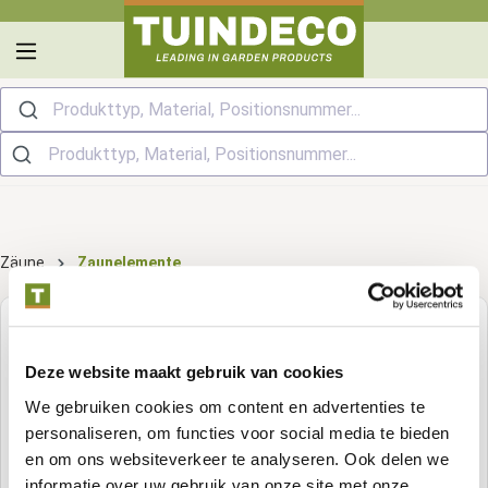
alt springen
Produkttyp, Material, Positionsnummer...
Zäune
Zaunelemente
Gartenzäune
Deze website maakt gebruik van cookies
Holz-Beton-
Kiefernholz-Zäune
We gebruiken cookies om content en advertenties te
Zäune
personaliseren, om functies voor social media te bieden
Fichtenholz-Zäune
en om ons websiteverkeer te analyseren. Ook delen we
WPC-
Gartenzäune
informatie over uw gebruik van onze site met onze