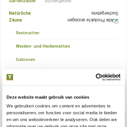
Gartenzäune
Red Class Holz-Zäune
Betonplatten
Natürliche
Stapelbretter
Douglasien-Zäune
Zäune
Betonpfähle
Aluminiumpfähle
Schwarze Zäune
Reetmatten
Betonpfähle mit Schlitz
Betonpfähle
Hartholz-Zäune
Weiden- und Heidematten
Betonabdeckungen/-kappen
Abdeckkappen
Rollenzäune
Gabionen
Spaliergitter
Zaunelemente
Metallgitterzäune
Gartentüren
Schafzäune
Abdeckkappen
Befestigungsmaterial
Deze website maakt gebruik van cookies
Holzgartentüren
Holzgartenzäune
We gebruiken cookies om content en advertenties te
Schiebetüren
Gartentore
personaliseren, om functies voor social media te bieden
Weiden- und Heidematten
en om ons websiteverkeer te analyseren. Ook delen we
Türrahmen
informatie over uw gebruik van onze site met onze