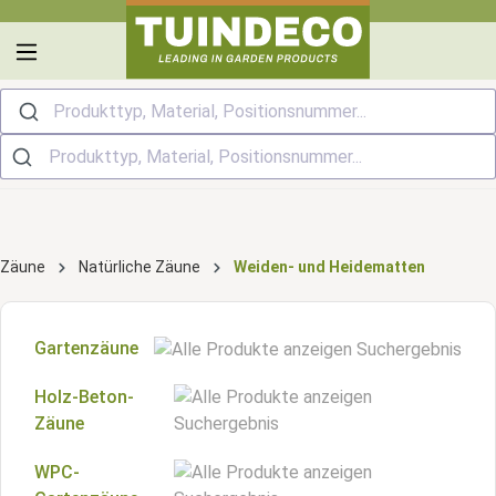
alt springen
Produkttyp, Material, Positionsnummer...
Zäune
Natürliche Zäune
Weiden- und Heidematten
Gartenzäune
Holz-Beton-
Kiefernholz-Zäune
Zäune
Fichtenholz-Zäune
WPC-
Gartenzäune