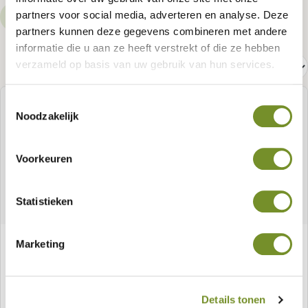
partners voor social media, adverteren en analyse. Deze
Höhe
Länge
Höhe
Türzargen
partners kunnen deze gegevens combineren met andere
informatie die u aan ze heeft verstrekt of die ze hebben
Beschläge
verzameld op basis van uw gebruik van hun services.
Toestemmingsselectie
Noodzakelijk
Voorkeuren
Statistieken
Korbweidenmatte
Marketing
Details tonen