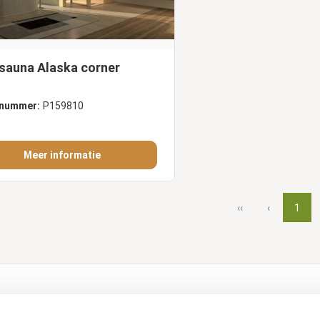
sauna Alaska corner
lnummer:
P159810
Meer informatie
‹‹
‹
1
dukte
Kundendienst