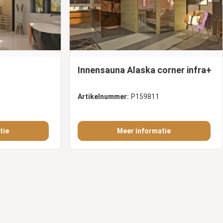
Innensauna Alaska corner infra+
Artikelnummer:
P159811
tie
Meer informatie