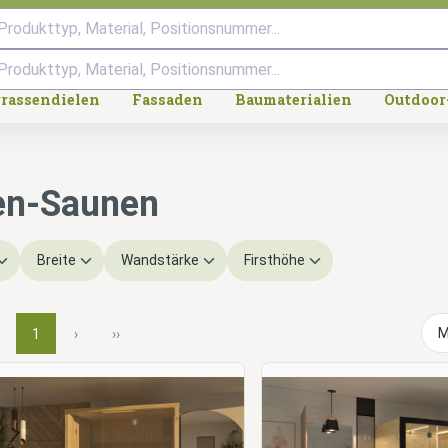
Produkttyp, Material, Positionsnummer...
rrassendielen
Fassaden
Baumaterialien
Outdoor
en-Saunen
Breite
Wandstärke
Firsthöhe
1
›
››