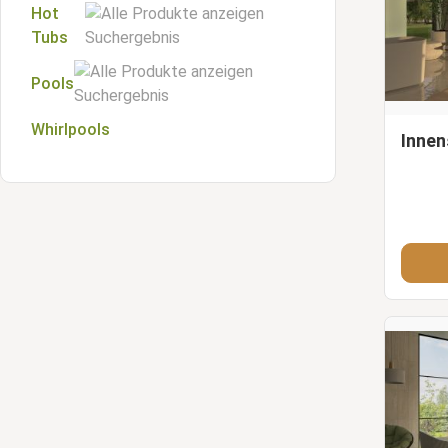
Hot
Tubs
Pools
Hot Tub-Zubehör
Whirlpools
Schwimmbadzubehör
Inne