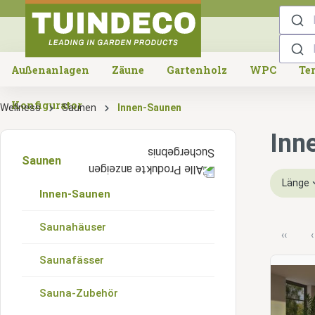
springen
Zur Hauptnavigation springen
Außenanlagen
Zäune
Gartenholz
WPC
Te
Konfigurator
Wellness
Saunen
Innen-Saunen
Inn
Saunen
Länge
Innen-Saunen
Saunahäuser
‹‹
‹
Saunafässer
Sauna-Zubehör