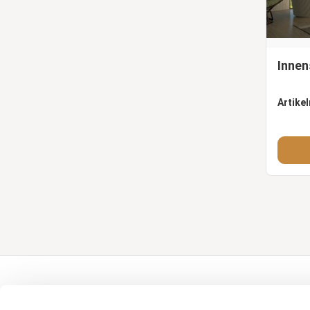
Innen
Artike
Über Tuindeco
Tuindeco Pro