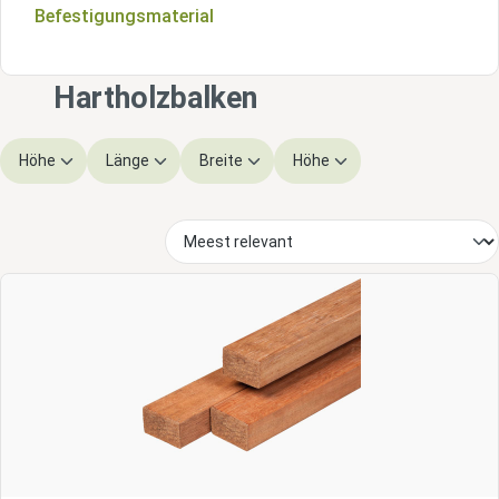
Befestigungsmaterial
Rollkanten
Uferbefestigungsschotten
Hartholzbalken
Höhe
Länge
Breite
Höhe