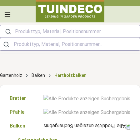
alt springen
Produkttyp, Material, Positionsnummer...
Gartenholz
Balken
Hartholzbalken
Bretter
Pfähle
Kiefernholzbretter
Balken
Kiefernholzpfähle
Fichtenholzbretter