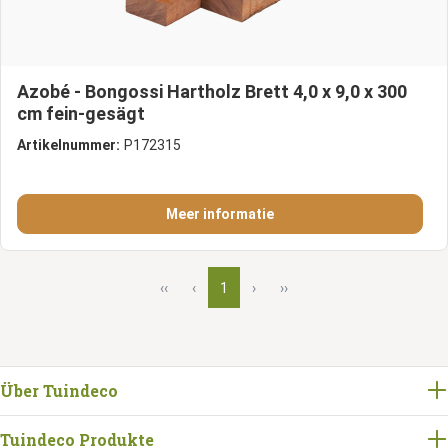
Azobé - Bongossi Hartholz Brett 4,0 x 9,0 x 300
cm fein-gesägt
Artikelnummer:
P172315
Meer informatie
‹‹
‹
1
›
››
Über Tuindeco
Tuindeco Produkte