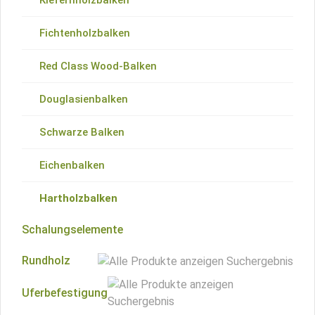
Kiefernholzbalken
Fichtenholzpfähle
Red Class Wood-Bretter
Fichtenholzbalken
Red Class Wood-Pfähle
Douglasienholzbretter
Red Class Wood-Balken
Douglasienholzpfähle
Thermoholz-Bretter
Douglasienbalken
Schwarze Pfähle
Schwarze Bretter
Schwarze Balken
Eichenholzpfähle
Eichenholzbretter
Eichenbalken
Hartholzpfähle
Hartholzbretter
Hartholzbalken
Schalungselemente
Rundholz
Uferbefestigung
Palisaden