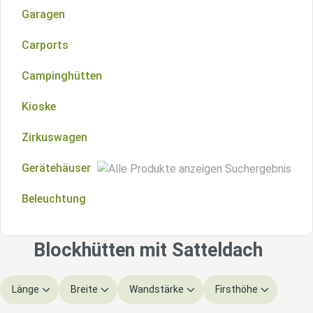
Garagen
Scheunen
Carports
Veranden
Campinghütten
Aluminiumüberdachungen
Kioske
Zirkuswagen
Gerätehäuser
Beleuchtung
Gerätehäuser aus Holz
Gerätehäuser aus Metall
Blockhütten mit Satteldach
Länge
Breite
Wandstärke
Firsthöhe