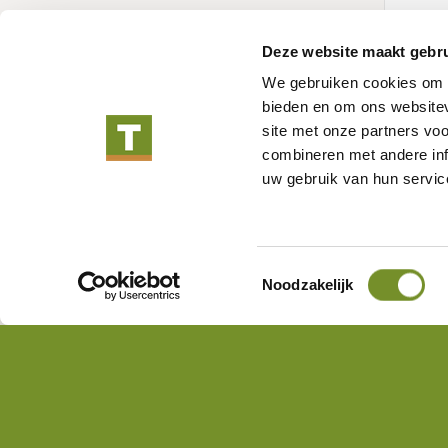
Deze website maakt gebru
We gebruiken cookies om c
Decke
bieden en om ons websitev
(inkl.
site met onze partners vo
Artike
combineren met andere inf
uw gebruik van hun servic
Toestemmingsselectie
Noodzakelijk
Über Tuindeco
Tuindeco Pro