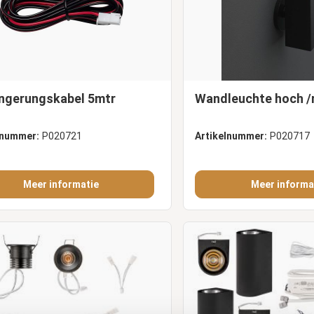
ngerungskabel 5mtr
Wandleuchte hoch /
lnummer:
P020721
Artikelnummer:
P020717
Meer informatie
Meer informa