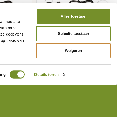
Alles toestaan
al media te
.
Trafo / Verteiler inkl.
 van onze
 4 Wandspots
Fernbedienung inkl. 6 Decken-
Selectie toestaan
deze gegevens
l und
Spots (inkl. Kabel und Splitter)
Artikelnummer:
P226370
 op basis van
Weigeren
tie
Meer informatie
ing
Details tonen
›
››
Folgen Sie uns auf sozialen