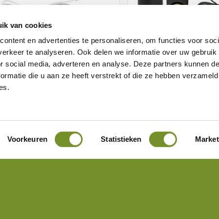
ik van cookies
ontent en advertenties te personaliseren, om functies voor soci
n-Spots, Set von 2 Stück
Trafo / Verteiler inkl
erkeer te analyseren. Ook delen we informatie over uw gebruik
 Kabel und Splitter)
Fernbedienung inkl.
or social media, adverteren en analyse. Deze partners kunnen 
Up/Down (inkl. Kabe
lnummer:
P226372
Artikelnummer:
P226371
ormatie die u aan ze heeft verstrekt of die ze hebben verzameld
Splitter)
es.
Meer informatie
Meer informa
Voorkeuren
Statistieken
Market
‹‹
‹
1
dukte
Kundendienst