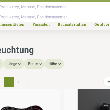
Produkttyp, Material, Positionsnummer...
rrassendielen
Fassaden
Baumaterialien
Outdoor
euchtung
Länge
Breite
Höhe
1
›
››