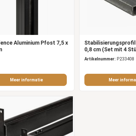
nium Pfost 7,5 x
Stabilisierungsprofil
m
0,8 cm (Set mit 4 St
Artikelnummer:
P233408
Meer informatie
Meer informa