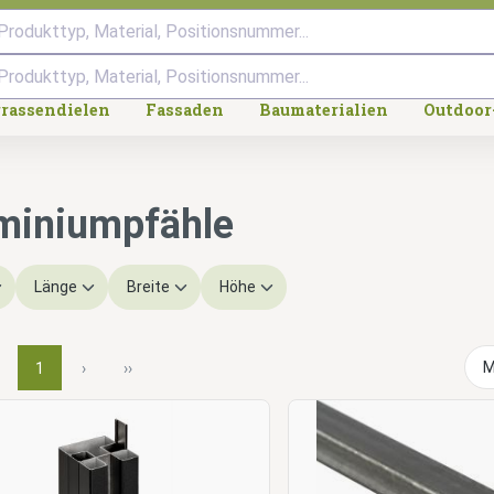
Produkttyp, Material, Positionsnummer...
rrassendielen
Fassaden
Baumaterialien
Outdoor
miniumpfähle
Länge
Breite
Höhe
1
›
››