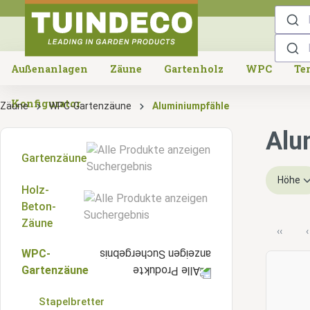
springen
Zur Hauptnavigation springen
Außenanlagen
Zäune
Gartenholz
WPC
Te
Konfigurator
Zäune
WPC-Gartenzäune
Aluminiumpfähle
Alu
Gartenzäune
Höhe
Holz-
Kiefernholz-Zäune
Beton-
Zäune
Fichtenholz-Zäune
‹‹
‹
WPC-
Gartenzäune
Red Class Holz-Zäune
Gartenzäune
Betonplatten
Douglasien-Zäune
Stapelbretter