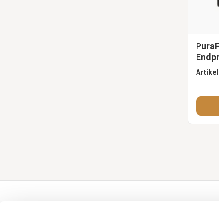
Türzargen
Beschläge
PuraF
Endpro
179,2
Artike
Über Tuindeco
Tuindeco Pro