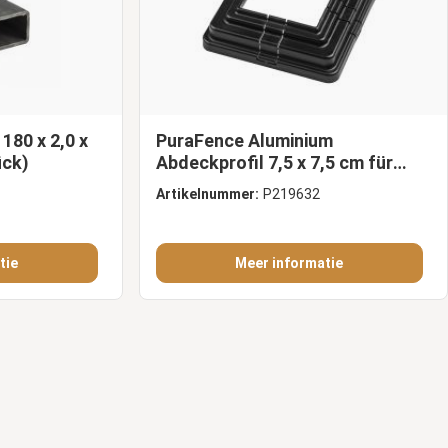
 180 x 2,0 x
PuraFence Aluminium
ück)
Abdeckprofil 7,5 x 7,5 cm für
Fußzaunpfosten 192 cm
Artikelnummer:
P219632
tie
Meer informatie