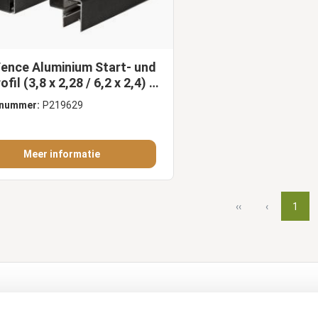
ence Aluminium Start- und
fil (3,8 x 2,28 / 6,2 x 2,4) x
 cm, schwarz (inkl. Clips)
lnummer:
P219629
Meer informatie
‹‹
‹
1
dukte
Kundendienst