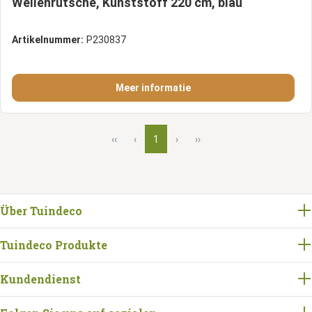
Wellenrutsche, Kunststoff 220 cm, blau
Artikelnummer:
P230837
Meer informatie
‹‹
‹
1
›
››
Über Tuindeco
Tuindeco Produkte
Kundendienst