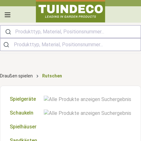
alt springen
Produkttyp, Material, Positionsnummer...
Draußen spielen
Rutschen
Spielgeräte
Schaukeln
Anbaumodule
Spielhäuser
Zubehör für Schaukeln
Spielzubehör
Sandkästen