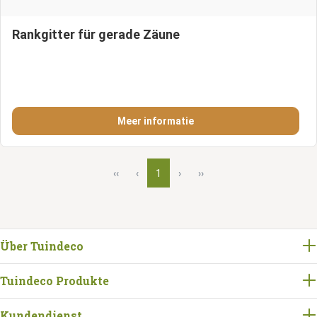
Rankgitter für gerade Zäune
Meer informatie
‹‹
‹
1
›
››
Über Tuindeco
Tuindeco Produkte
Kundendienst