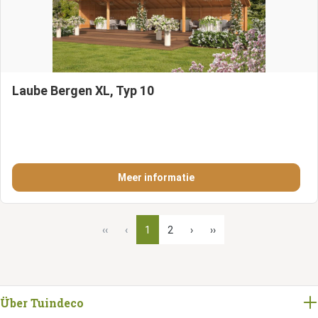
Laube Bergen XL, Typ 10
Meer informatie
‹‹
‹
1
2
›
››
Über Tuindeco