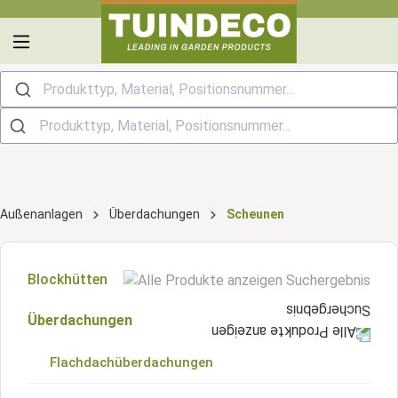
alt springen
Produkttyp, Material, Positionsnummer...
Außenanlagen
Überdachungen
Scheunen
Blockhütten
Überdachungen
Blockhütten mit Satteldach
Blockhütten im Scheunenstil
Flachdachüberdachungen