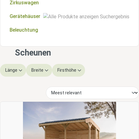
Zirkuswagen
Gerätehäuser
Beleuchtung
Gerätehäuser aus Holz
Gerätehäuser aus Metall
Scheunen
Länge
Breite
Firsthöhe