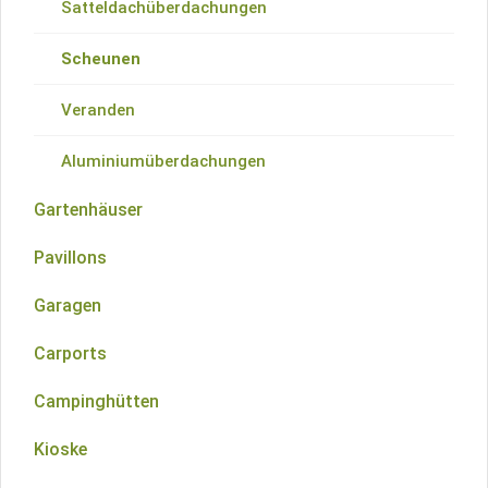
Blockhütten mit Walmdach
Satteldachüberdachungen
Blockhütten mit Krüppelwalm
Scheunen
Blockhütten mit Flachdach
Veranden
Blockhütten mit polygonalem Dach
Aluminiumüberdachungen
Gartenhäuser
Blockhütten mit Pultdach
Pavillons
Starter-Kits
Garagen
Terrassenbeläge
Carports
Campinghütten
Kioske