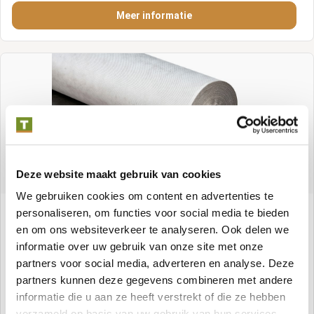
Meer informatie
Deze website maakt gebruik van cookies
We gebruiken cookies om content en advertenties te
Dampfdurchlässige Folie 120 g/m²
personaliseren, om functies voor social media te bieden
en om ons websiteverkeer te analyseren. Ook delen we
informatie over uw gebruik van onze site met onze
Artikelnummer:
P020513
partners voor social media, adverteren en analyse. Deze
partners kunnen deze gegevens combineren met andere
informatie die u aan ze heeft verstrekt of die ze hebben
Meer informatie
verzameld op basis van uw gebruik van hun services.