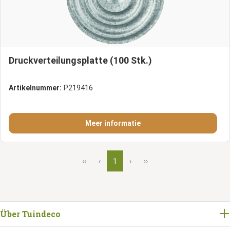
Druckverteilungsplatte (100 Stk.)
Artikelnummer:
P219416
Meer informatie
‹‹
‹
1
›
››
Über Tuindeco