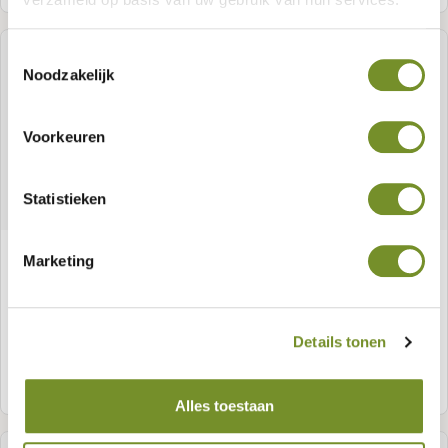
Toestemmingsselectie
Noodzakelijk
Voorkeuren
Statistieken
Dämmungsset
Marketing
Artikelnummer:
P013102
Details tonen
Meer informatie
Alles toestaan