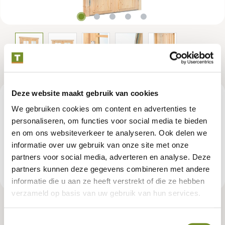
Deze website maakt gebruik van cookies
Beschreibung
We gebruiken cookies om content en advertenties te
personaliseren, om functies voor social media te bieden
Diese Tür ist an zwei Seiten mit Holz verkleidet, dazwischen
en om ons websiteverkeer te analyseren. Ook delen we
befindet sich Dämmmaterial
informatie over uw gebruik van onze site met onze
partners voor social media, adverteren en analyse. Deze
partners kunnen deze gegevens combineren met andere
Produktspezifikationen
informatie die u aan ze heeft verstrekt of die ze hebben
verzameld op basis van uw gebruik van hun services.
Tür doppel mit fenster DL7 AR
Toestemmingsselectie