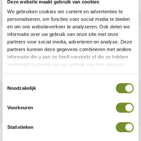
Deze website maakt gebruik van cookies
We gebruiken cookies om content en advertenties te
personaliseren, om functies voor social media te bieden
en om ons websiteverkeer te analyseren. Ook delen we
Beschreibung
informatie over uw gebruik van onze site met onze
partners voor social media, adverteren en analyse. Deze
partners kunnen deze gegevens combineren met andere
Für rundpfosten Ø10 cm
informatie die u aan ze heeft verstrekt of die ze hebben
verzameld op basis van uw gebruik van hun services.
Produktspezifikationen
Toestemmingsselectie
Noodzakelijk
Pfostenverbinder Ecke-/Endstück
Voorkeuren
Artikelnummer:
P019828
Statistieken
19,95 €
Empfohlener Verkaufspreis