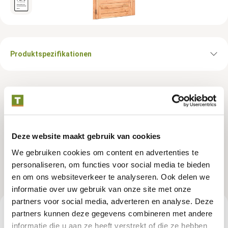
Produktspezifikationen
Douglasie Einzeltür mit
Doppelglas 8-teilig,
aussenabmessung
Deze website maakt gebruik van cookies
B1100xH2150mm Linksdrehend
We gebruiken cookies om content en advertenties te
personaliseren, om functies voor social media te bieden
en om ons websiteverkeer te analyseren. Ook delen we
Artikelnummer:
K088258
informatie over uw gebruik van onze site met onze
partners voor social media, adverteren en analyse. Deze
partners kunnen deze gegevens combineren met andere
869,95 €
Empfohlener Verkaufspreis
informatie die u aan ze heeft verstrekt of die ze hebben