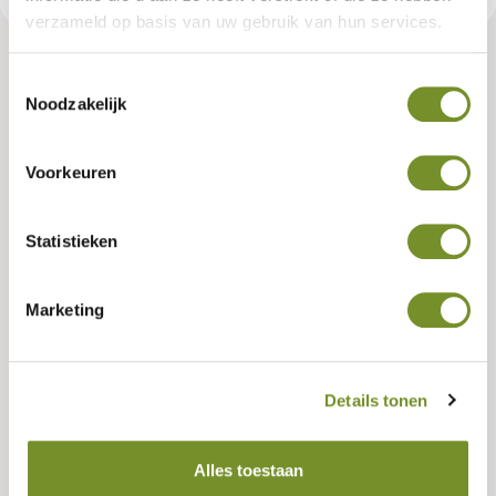
verzameld op basis van uw gebruik van hun services.
Toestemmingsselectie
Tuindeco Händler? Loggen Sie sich ein für Ihre eigenen Preise.
Noodzakelijk
Farbe der Beschläge
Voorkeuren
schwarz
Statistieken
Gütezeichen (FSC, PEFC, oder neutral)
Marketing
PEFC
Details tonen
Imprägnierfarben
Alles toestaan