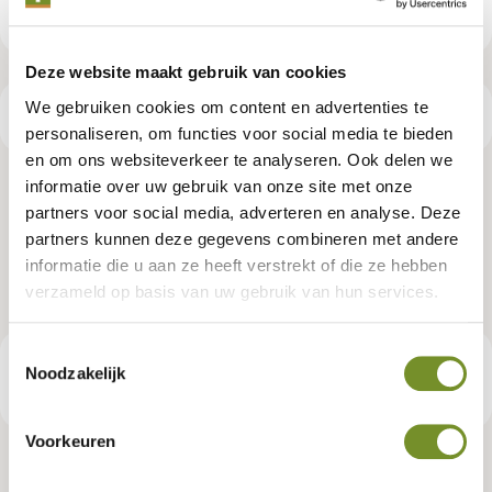
Deze website maakt gebruik van cookies
We gebruiken cookies om content en advertenties te
Produktspezifikationen
personaliseren, om functies voor social media te bieden
en om ons websiteverkeer te analyseren. Ook delen we
informatie over uw gebruik van onze site met onze
Douglasie Dreifachprofil 2,8 x 14,5
partners voor social media, adverteren en analyse. Deze
x 224 cm, getrocknet, gehobelt
partners kunnen deze gegevens combineren met andere
informatie die u aan ze heeft verstrekt of die ze hebben
verzameld op basis van uw gebruik van hun services.
Artikelnummer:
P087138
Toestemmingsselectie
Noodzakelijk
14,95 €
Empfohlener Verkaufspreis
Voorkeuren
Tuindeco Händler? Loggen Sie sich ein für Ihre eigenen Preise.