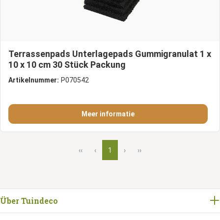
Terrassenpads Unterlagepads Gummigranulat 1 x
10 x 10 cm 30 Stück Packung
Artikelnummer:
P070542
Meer informatie
‹‹
‹
1
›
››
Über Tuindeco