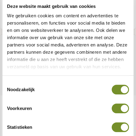
Deze website maakt gebruik van cookies
We gebruiken cookies om content en advertenties te
Meer informatie
personaliseren, om functies voor social media te bieden
en om ons websiteverkeer te analyseren. Ook delen we
informatie over uw gebruik van onze site met onze
partners voor social media, adverteren en analyse. Deze
partners kunnen deze gegevens combineren met andere
informatie die u aan ze heeft verstrekt of die ze hebben
verzameld op basis van uw gebruik van hun services.
Toestemmingsselectie
Noodzakelijk
Bangkirai Hartholz Latte 4,4 x 6,8 x 395 cm
Voorkeuren
künstlich getrocknet, gehobelt, laminiert,
keilgezinkt, 4 Abgerundeten Kanten
Artikelnummer:
P002271
Statistieken