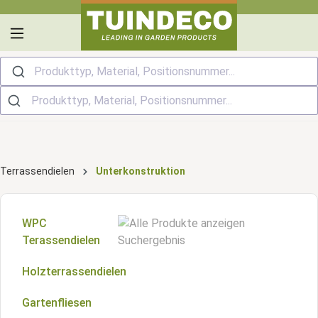
alt springen
Produkttyp, Material, Positionsnummer...
Terrassendielen
Unterkonstruktion
WPC
Terassendielen
Holzterrassendielen
Hohlkammerprofile Terrassendielen
Gartenfliesen
Vollprofile Terrassendielen