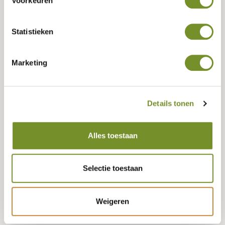
Voorkeuren
Tuindeco dealer? Log in voor je eigen prijzen.
Statistieken
Keurmerk (FSC, PEFC, of neutraal)
Marketing
FSC
Neutraal
Details tonen
Lengte
200 CENTIMETER
Alles toestaan
Geen voorraad, misschien zijn er andere varianten beschikbaar?
Selectie toestaan
Weigeren
Bestellen