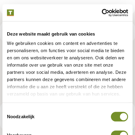
Productspecificaties
Deze website maakt gebruik van cookies
We gebruiken cookies om content en advertenties te
personaliseren, om functies voor social media te bieden
Angelim vermelho hardhout
en om ons websiteverkeer te analyseren. Ook delen we
informatie over uw gebruik van onze site met onze
schothout 2,0 x 20,0 x 200 cm
partners voor social media, adverteren en analyse. Deze
fijnbezaagd
partners kunnen deze gegevens combineren met andere
informatie die u aan ze heeft verstrekt of die ze hebben
Artikelnummer:
P086763
verzameld op basis van uw gebruik van hun services.
Toestemmingsselectie
€ 13,95
Consumentenadviesprijs
Noodzakelijk