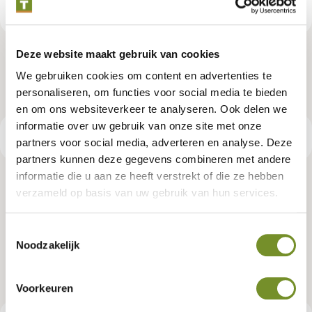
Deze website maakt gebruik van cookies
We gebruiken cookies om content en advertenties te
personaliseren, om functies voor social media te bieden
en om ons websiteverkeer te analyseren. Ook delen we
informatie over uw gebruik van onze site met onze
Productspecificaties
partners voor social media, adverteren en analyse. Deze
partners kunnen deze gegevens combineren met andere
informatie die u aan ze heeft verstrekt of die ze hebben
Angelim vermelho hardhout
verzameld op basis van uw gebruik van hun services.
beschoeiingschot 60,0 x 2,0 x 250
Toestemmingsselectie
cm fijnbezaagd
Noodzakelijk
Artikelnummer:
P086942
Voorkeuren