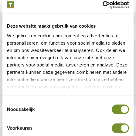
Deze website maakt gebruik van cookies
Productspecificaties
We gebruiken cookies om content en advertenties te
personaliseren, om functies voor social media te bieden
en om ons websiteverkeer te analyseren. Ook delen we
Angelim vermelho hardhout paal
informatie over uw gebruik van onze site met onze
partners voor social media, adverteren en analyse. Deze
6,0 x 6,0 x 400 cm fijnbezaagd,
partners kunnen deze gegevens combineren met andere
ongepunt
informatie die u aan ze heeft verstrekt of die ze hebben
verzameld op basis van uw gebruik van hun services.
Artikelnummer:
P086781
Toestemmingsselectie
Noodzakelijk
€ 26,95
Consumentenadviesprijs
Voorkeuren